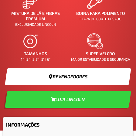
MISTURA DE LÃ E FIBRAS
BOINA PARA POLIMENTO
PREMIUM
ETAPA DE CORTE PESADO
EXCLUSIVIDADE LINCOLN
TAMANHOS
SUPER VELCRO
1" | 2" | 3,5" | 5" | 6"
MAIOR ESTABILIDADE E SEGURANÇA
REVENDEDORES
LOJA LINCOLN
INFORMAÇÕES