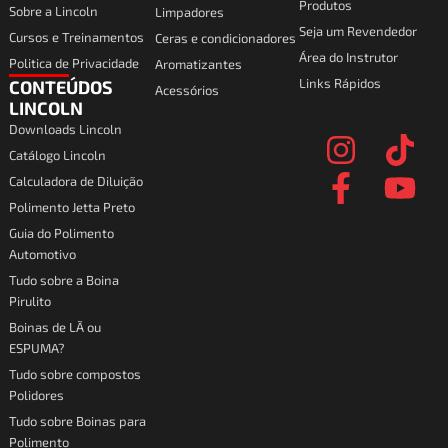
Produtos
Sobre a Lincoln
Limpadores
Seja um Revendedor
Cursos e Treinamentos
Ceras e condicionadores
Área do Instrutor
Politica de Privacidade
Aromatizantes
Links Rápidos
CONTEÚDOS
Acessórios
I
F
T
Y
LINCOLN
Downloads Lincoln
n
a
i
o
Catálogo Lincoln
s
c
k
u
Calculadora de Diluição
t
e
t
t
Polimento Jetta Preto
a
b
o
u
Guia do Polimento
Automotivo
g
o
k
b
Tudo sobre a Boina
r
o
e
Pirulito
a
k
Boinas de LÃ ou
ESPUMA?
m
-
Tudo sobre compostos
f
Polidores
Tudo sobre Boinas para
Polimento