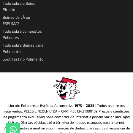
g
o
k
b
Tudo sobre a Boina
r
o
e
Pirulito
a
k
Boinas de LÃ ou
ESPUMA?
m
-
Tudo sobre compostos
f
Polidores
Tudo sobre Boinas para
Polimento
Spot Test no Polimento
Lincoln Polidores e Estética Automotiva
1973
–
2025
| Todos os direitos
reservados. PELES LINCOLN LTDA – CNPJ: 43613421000109 Preços e condições
de pagamento exclusivos para compras via internet e podem variar nas lojas
físicas. Ofertas válidas até o término de nossos estoques para internet.
Vendas sujeitas à análise e confirmação de dados. Em caso de divergência de