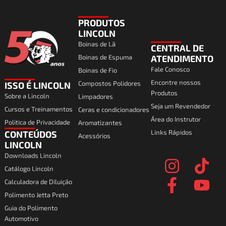
PRODUTOS
LINCOLN
Boinas de Lã
CENTRAL DE
Boinas de Espuma
ATENDIMENTO
Fale Conosco
Boinas de Fio
Encontre nossos
Compostos Polidores
ISSO É LINCOLN
Produtos
Sobre a Lincoln
Limpadores
Seja um Revendedor
Cursos e Treinamentos
Ceras e condicionadores
Área do Instrutor
Politica de Privacidade
Aromatizantes
Links Rápidos
CONTEÚDOS
Acessórios
I
F
T
Y
LINCOLN
Downloads Lincoln
n
a
i
o
Catálogo Lincoln
s
c
k
u
Calculadora de Diluição
t
e
t
t
Polimento Jetta Preto
a
b
o
u
Guia do Polimento
Automotivo