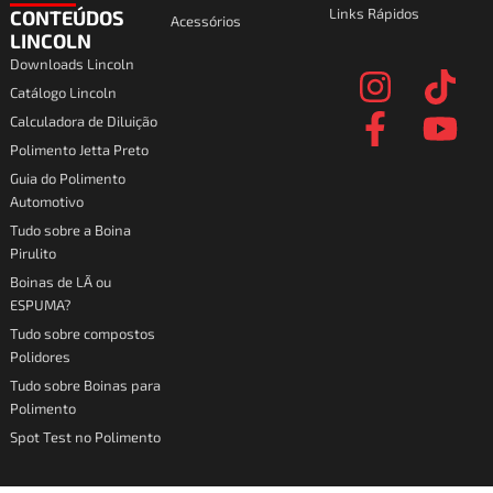
Links Rápidos
CONTEÚDOS
Acessórios
I
F
T
Y
LINCOLN
Downloads Lincoln
n
a
i
o
Catálogo Lincoln
s
c
k
u
Calculadora de Diluição
t
e
t
t
Polimento Jetta Preto
a
b
o
u
Guia do Polimento
Automotivo
g
o
k
b
Tudo sobre a Boina
r
o
e
Pirulito
a
k
Boinas de LÃ ou
ESPUMA?
m
-
Tudo sobre compostos
f
Polidores
Tudo sobre Boinas para
Polimento
Spot Test no Polimento