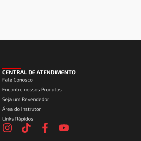
CENTRAL DE ATENDIMENTO
Fale Conosco
Encontre nossos Produtos
Seja um Revendedor
Área do Instrutor
Links Rápidos
I
T
F
Y
n
i
a
o