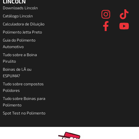
I
F
T
Y
LINCOLN
Downloads Lincoln
n
a
i
o
Catálogo Lincoln
s
c
k
u
Calculadora de Diluição
t
e
t
t
Polimento Jetta Preto
a
b
o
u
Guia do Polimento
Automotivo
g
o
k
b
Tudo sobre a Boina
r
o
e
Pirulito
a
k
Boinas de LÃ ou
ESPUMA?
m
-
Tudo sobre compostos
f
Polidores
Tudo sobre Boinas para
Polimento
Spot Test no Polimento