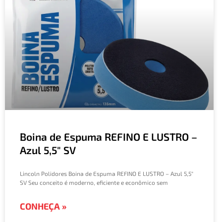
Boina de Espuma REFINO E LUSTRO –
Azul 5,5″ SV
Lincoln Polidores Boina de Espuma REFINO E LUSTRO – Azul 5,5″
SV Seu conceito é moderno, eficiente e econômico sem
CONHEÇA »