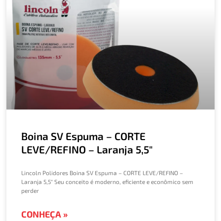
Boina SV Espuma – CORTE
LEVE/REFINO – Laranja 5,5″
Lincoln Polidores Boina SV Espuma – CORTE LEVE/REFINO –
Laranja 5,5″ Seu conceito é moderno, eficiente e econômico sem
perder
CONHEÇA »