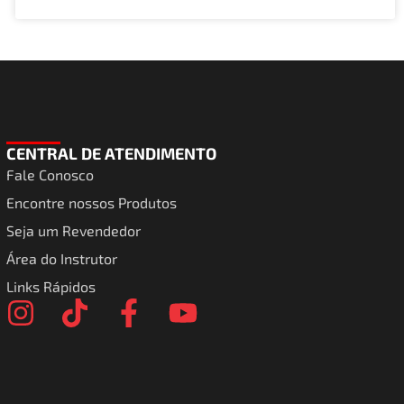
CENTRAL DE ATENDIMENTO
Fale Conosco
Encontre nossos Produtos
Seja um Revendedor
Área do Instrutor
Links Rápidos
I
T
F
Y
n
i
a
o
s
k
c
u
t
t
e
t