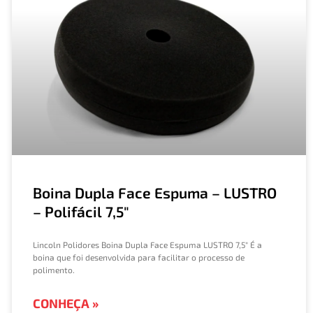
Boina Dupla Face Espuma – LUSTRO
– Polifácil 7,5″​
Lincoln Polidores Boina Dupla Face Espuma LUSTRO 7,5″​ É a
boina que foi desenvolvida para facilitar o processo de
polimento.
CONHEÇA »