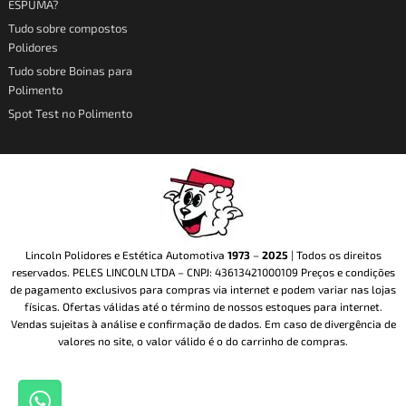
ESPUMA?
m
-
Tudo sobre compostos
f
Polidores
Tudo sobre Boinas para
Polimento
Spot Test no Polimento
Lincoln Polidores e Estética Automotiva
1973
–
2025
| Todos os direitos
reservados. PELES LINCOLN LTDA – CNPJ: 43613421000109 Preços e condições
de pagamento exclusivos para compras via internet e podem variar nas lojas
físicas. Ofertas válidas até o término de nossos estoques para internet.
Vendas sujeitas à análise e confirmação de dados. Em caso de divergência de
valores no site, o valor válido é o do carrinho de compras.