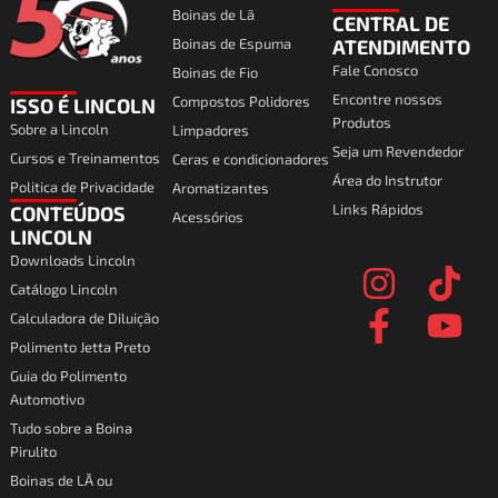
Boinas de Lã
CENTRAL DE
Boinas de Espuma
ATENDIMENTO
Fale Conosco
Boinas de Fio
Encontre nossos
Compostos Polidores
ISSO É LINCOLN
Produtos
Sobre a Lincoln
Limpadores
Seja um Revendedor
Cursos e Treinamentos
Ceras e condicionadores
Área do Instrutor
Politica de Privacidade
Aromatizantes
Links Rápidos
CONTEÚDOS
Acessórios
I
F
T
Y
LINCOLN
Downloads Lincoln
n
a
i
o
Catálogo Lincoln
s
c
k
u
Calculadora de Diluição
t
e
t
t
Polimento Jetta Preto
a
b
o
u
Guia do Polimento
Automotivo
g
o
k
b
Tudo sobre a Boina
r
o
e
Pirulito
a
k
Boinas de LÃ ou