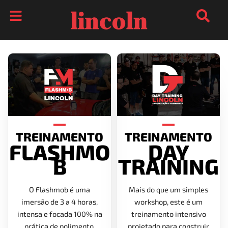
Ir
para
o
conteúdo
TREINAMENTO
TREINAMENTO
FLASHMO
DAY
B
TRAINING
O Flashmob é uma
Mais do que um simples
imersão de 3 a 4 horas,
workshop, este é um
intensa e focada 100% na
treinamento intensivo
prática de polimento.
projetado para construir