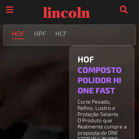
Ir
para
o
conteúdo
HOF
HPF
HCF
HOF
COMPOSTO
POLIDOR HI
ONE FAST
Corte Pesado,
Refino, Lustro e
Proteção Selante.
O Produto que
Realmente cumpre a
proposta de ONE
STEP/ALL IN ONE: