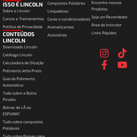
Encontre nossos
Compostos Polidores
ISSO É LINCOLN
Produtos
Sobre a Lincoln
Limpadores
Seja um Revendedor
Cursos e Treinamentos
Ceras e condicionadores
Área do Instrutor
Politica de Privacidade
Aromatizantes
Links Rápidos
CONTEÚDOS
Acessórios
I
F
T
Y
LINCOLN
Downloads Lincoln
n
a
i
o
Catálogo Lincoln
s
c
k
u
Calculadora de Diluição
t
e
t
t
Polimento Jetta Preto
a
b
o
u
Guia do Polimento
Automotivo
g
o
k
b
Tudo sobre a Boina
r
o
e
Pirulito
a
k
Boinas de LÃ ou
ESPUMA?
m
-
Tudo sobre compostos
f
Polidores
Tudo sobre Boinas para