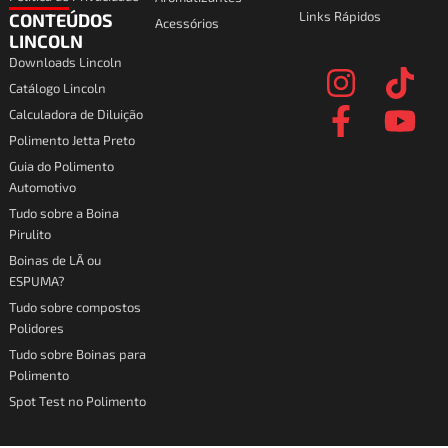
Links Rápidos
CONTEÚDOS
Acessórios
I
F
T
Y
LINCOLN
Downloads Lincoln
n
a
i
o
Catálogo Lincoln
s
c
k
u
Calculadora de Diluição
t
e
t
t
Polimento Jetta Preto
a
b
o
u
Guia do Polimento
Automotivo
g
o
k
b
Tudo sobre a Boina
r
o
e
Pirulito
a
k
Boinas de LÃ ou
ESPUMA?
m
-
Tudo sobre compostos
f
Polidores
Tudo sobre Boinas para
Polimento
Spot Test no Polimento