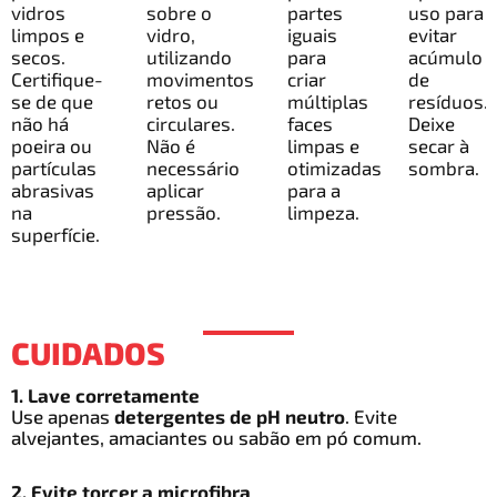
vidros
sobre o
partes
uso para
limpos e
vidro,
iguais
evitar
secos.
utilizando
para
acúmulo
Certifique-
movimentos
criar
de
se de que
retos ou
múltiplas
resíduos.
não há
circulares.
faces
Deixe
poeira ou
Não é
limpas e
secar à
partículas
necessário
otimizadas
sombra.
abrasivas
aplicar
para a
na
pressão.
limpeza.
superfície.
CUIDADOS
1. Lave corretamente
Use apenas
detergentes de pH neutro
. Evite
alvejantes, amaciantes ou sabão em pó comum.
2. Evite torcer a microfibra