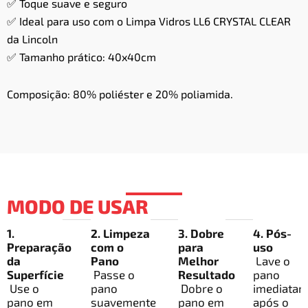
✅ Toque suave e seguro
✅ Ideal para uso com o Limpa Vidros LL6 CRYSTAL CLEAR
da Lincoln
✅ Tamanho prático: 40x40cm
Composição: 80% poliéster e 20% poliamida.
MODO DE USAR
1.
2. Limpeza
3. Dobre
4. Pós-
Preparação
com o
para
uso
da
Pano
Melhor
Lave o
Superfície
Passe o
Resultado
pano
Use o
pano
Dobre o
imediatam
pano em
suavemente
pano em
após o