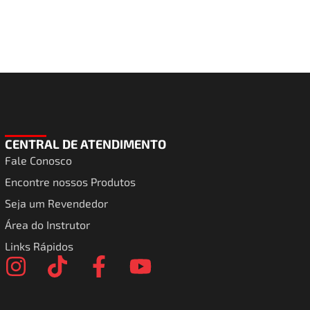
CENTRAL DE ATENDIMENTO
Fale Conosco
Encontre nossos Produtos
Seja um Revendedor
Área do Instrutor
Links Rápidos
I
T
F
Y
n
i
a
o