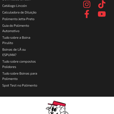
n
a
i
o
Catálogo Lincoln
s
c
k
u
Calculadora de Diluição
t
e
t
t
Polimento Jetta Preto
a
b
o
u
Guia do Polimento
Automotivo
g
o
k
b
Tudo sobre a Boina
r
o
e
Pirulito
a
k
Boinas de LÃ ou
ESPUMA?
m
-
Tudo sobre compostos
f
Polidores
Tudo sobre Boinas para
Polimento
Spot Test no Polimento