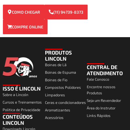
COMO CHEGAR
(11) 94739-8373
COMPRE ONLINE
PRODUTOS
LINCOLN
Boinas de Lã
CENTRAL DE
Boinas de Espuma
ATENDIMENTO
Fale Conosco
Boinas de Fio
Encontre nossos
Compostos Polidores
ISSO É LINCOLN
Produtos
Sobre a Lincoln
Limpadores
Seja um Revendedor
Cursos e Treinamentos
Ceras e condicionadores
Área do Instrutor
Politica de Privacidade
Aromatizantes
Links Rápidos
CONTEÚDOS
Acessórios
I
F
T
Y
LINCOLN
Downloads Lincoln