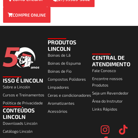
COMPRE ONLINE
PRODUTOS
LINCOLN
Boinas de Lã
CENTRAL DE
Boinas de Espuma
ATENDIMENTO
Fale Conosco
Boinas de Fio
Encontre nossos
Compostos Polidores
ISSO É LINCOLN
Produtos
Sobre a Lincoln
Limpadores
Seja um Revendedor
Cursos e Treinamentos
Ceras e condicionadores
Área do Instrutor
Politica de Privacidade
Aromatizantes
Links Rápidos
CONTEÚDOS
Acessórios
I
F
T
Y
LINCOLN
Downloads Lincoln
n
a
i
o
Catálogo Lincoln
s
c
k
u