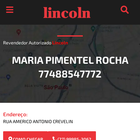
Ir
para
o
conteúdo
Revendedor Autorizado
Lincoln
MARIA PIMENTEL ROCHA
77488547772
Endereço:
RUA AMERICO ANTONIO CREVELIN
COMO CHEGAR
(27) 99985-3062