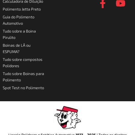
Calculadora de Diluição
t
e
t
t
Polimento Jetta Preto
a
b
o
u
Guia do Polimento
Automotivo
g
o
k
b
Tudo sobre a Boina
r
o
e
Pirulito
a
k
Boinas de LÃ ou
ESPUMA?
m
-
Tudo sobre compostos
f
Polidores
Tudo sobre Boinas para
Polimento
Spot Test no Polimento
Lincoln Polidores e Estética Automotiva
1973
–
2025
| Todos os direitos