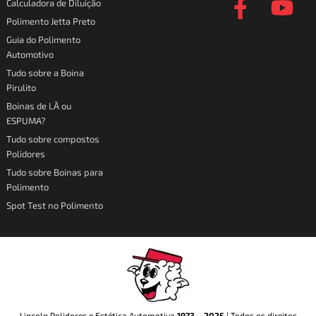
Calculadora de Diluição
t
e
t
t
Polimento Jetta Preto
a
b
o
u
Guia do Polimento
Automotivo
g
o
k
b
Tudo sobre a Boina
r
o
e
Pirulito
a
k
Boinas de LÃ ou
ESPUMA?
m
-
Tudo sobre compostos
f
Polidores
Tudo sobre Boinas para
Polimento
Spot Test no Polimento
Lincoln Polidores e Estética Automotiva
1973
–
2025
| Todos os direitos