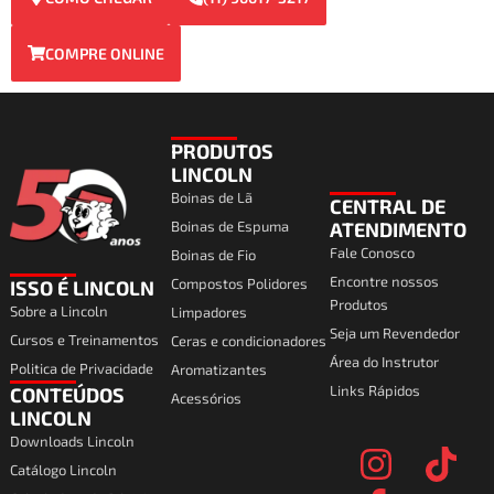
COMPRE ONLINE
PRODUTOS
LINCOLN
Boinas de Lã
CENTRAL DE
Boinas de Espuma
ATENDIMENTO
Fale Conosco
Boinas de Fio
Encontre nossos
Compostos Polidores
ISSO É LINCOLN
Produtos
Sobre a Lincoln
Limpadores
Seja um Revendedor
Cursos e Treinamentos
Ceras e condicionadores
Área do Instrutor
Politica de Privacidade
Aromatizantes
Links Rápidos
CONTEÚDOS
Acessórios
I
F
T
Y
LINCOLN
Downloads Lincoln
n
a
i
o
Catálogo Lincoln
s
c
k
u