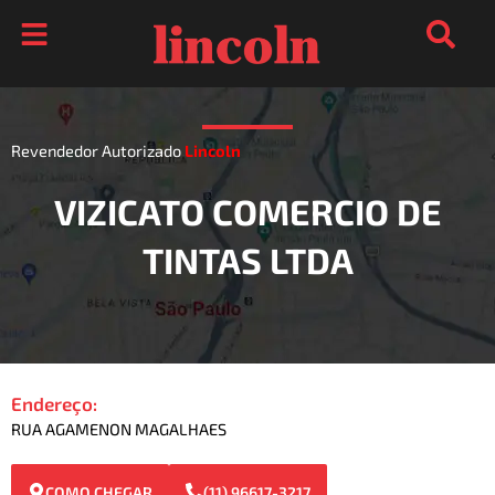
Ir
para
o
conteúdo
Revendedor Autorizado
Lincoln
VIZICATO COMERCIO DE
TINTAS LTDA
Endereço:
RUA AGAMENON MAGALHAES
COMO CHEGAR
(11) 96617-3217