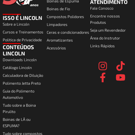
Boinas de Espuma
ATENDIMENTO
Fale Conosco
Boinas de Fio
Encontre nossos
Compostos Polidores
ISSO É LINCOLN
Produtos
Sobre a Lincoln
Limpadores
Seja um Revendedor
Cursos e Treinamentos
Ceras e condicionadores
Área do Instrutor
Politica de Privacidade
Aromatizantes
Links Rápidos
CONTEÚDOS
Acessórios
I
F
T
Y
LINCOLN
Downloads Lincoln
n
a
i
o
Catálogo Lincoln
s
c
k
u
Calculadora de Diluição
t
e
t
t
Polimento Jetta Preto
a
b
o
u
Guia do Polimento
Automotivo
g
o
k
b
Tudo sobre a Boina
r
o
e
Pirulito
a
k
Boinas de LÃ ou
ESPUMA?
m
-
Tudo sobre compostos