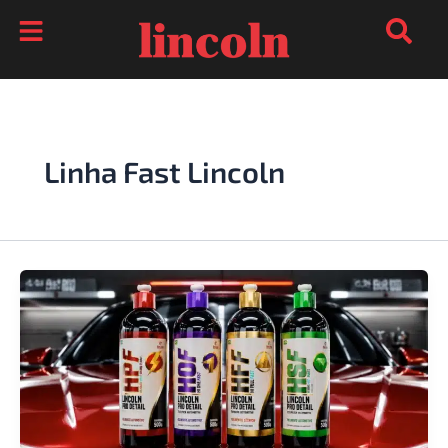
Ir
para
o
conteúdo
Linha Fast Lincoln