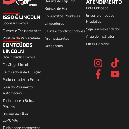
Boinas de Espuma
ATENDIMENTO
Fale Conosco
Boinas de Fio
Encontre nossos
Compostos Polidores
ISSO É LINCOLN
Produtos
Sobre a Lincoln
Limpadores
Seja um Revendedor
Cursos e Treinamentos
Ceras e condicionadores
Área do Instrutor
Politica de Privacidade
Aromatizantes
Links Rápidos
CONTEÚDOS
Acessórios
I
F
T
Y
LINCOLN
Downloads Lincoln
n
a
i
o
Catálogo Lincoln
s
c
k
u
Calculadora de Diluição
t
e
t
t
Polimento Jetta Preto
a
b
o
u
Guia do Polimento
Automotivo
g
o
k
b
Tudo sobre a Boina
r
o
e
Pirulito
a
k
Boinas de LÃ ou
ESPUMA?
m
-
Tudo sobre compostos