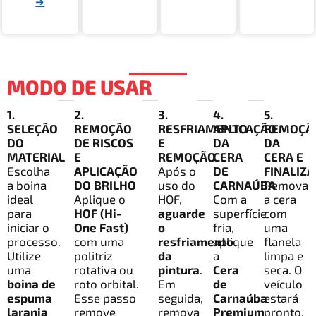
➜
MODO DE USAR
1.
2.
3.
4.
5.
SELEÇÃO
REMOÇÃO
RESFRIAMENTO
APLICAÇÃO
REMOÇÃ
DO
DE RISCOS
E
DA
DA
MATERIAL
E
REMOÇÃO
CERA
CERA E
Escolha
APLICAÇÃO
Após o
DE
FINALIZ
a boina
DO BRILHO
uso do
CARNAÚBA
Remova
ideal
Aplique o
HOF,
Com a
a cera
para
HOF (Hi-
aguarde
superfície
com
iniciar o
One Fast)
o
fria,
uma
processo.
com uma
resfriamento
aplique
flanela
Utilize
politriz
da
a
limpa e
uma
rotativa ou
pintura
.
Cera
seca. O
boina de
roto orbital.
Em
de
veículo
espuma
Esse passo
seguida,
Carnaúba
estará
laranja
remove
remova
Premium
pronto,