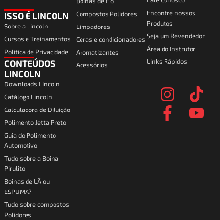
Fale Conosco
Boinas de Fio
Encontre nossos
Compostos Polidores
ISSO É LINCOLN
Produtos
Sobre a Lincoln
Limpadores
Seja um Revendedor
Cursos e Treinamentos
Ceras e condicionadores
Área do Instrutor
Politica de Privacidade
Aromatizantes
Links Rápidos
CONTEÚDOS
Acessórios
I
F
T
Y
LINCOLN
Downloads Lincoln
n
a
i
o
Catálogo Lincoln
s
c
k
u
Calculadora de Diluição
t
e
t
t
Polimento Jetta Preto
a
b
o
u
Guia do Polimento
Automotivo
g
o
k
b
Tudo sobre a Boina
r
o
e
Pirulito
a
k
Boinas de LÃ ou
ESPUMA?
m
-
Tudo sobre compostos
f
Polidores