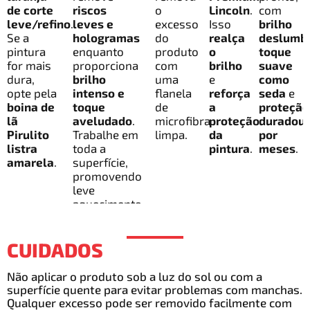
de corte
riscos
o
Lincoln
.
com
leve/refino
.
leves e
excesso
Isso
brilho
Se a
hologramas
do
realça
deslumb
pintura
enquanto
produto
o
toque
for mais
proporciona
com
brilho
suave
dura,
brilho
uma
e
como
opte pela
intenso e
flanela
reforça
seda
e
boina de
toque
de
a
proteção
lã
aveludado
.
microfibra
proteção
duradou
Pirulito
Trabalhe em
limpa.
da
por
listra
toda a
pintura
.
meses
.
amarela
.
superfície,
promovendo
leve
aquecimento.
CUIDADOS
Não aplicar o produto sob a luz do sol ou com a
superfície quente para evitar problemas com manchas.
Qualquer excesso pode ser removido facilmente com