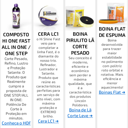
BOINA FLAT
CERA LC1
BOINA
COMPOSTO
DE ESPUMA
o Hi Shine Fast
PIRULITO LÃ
HI ONE FAST
Boina
veio para
desenvolvida
CORTE
ALL IN ONE /
completar a
para trazer
linha Fast, é o
PESADO
ONE STEP
maior
diamante do
estabilidade
Seu conceito é
Corte Pesado,
nosso trio.
no polimento
moderno,
Refino, Lustro
Refinador,
com politriz
eficiente e
e Proteção
Lustrador e
roto orbital e
econômico
Selante. O
Selante.
rotativa. Mais
sem perder a
Produto que
Produto que
eficiência e
máxima
Realmente
reúne as
menor
qualidade, que
cumpre a
características
aquecimento!
é a
perfeitas para
proposta de
Boinas Flat ➜
característica
um serviço de
ONE STEP/ALL
dos produtos
alto nível, com
IN ONE:
Lincoln
máxima
Potência De
Polidores.
proteção e
Corte à
Boina de Lã
EXTREMO
Proteção em
Corte Leve ➜
brilho.
minutos.
Cera LC1 ➜
Conheça o HOF