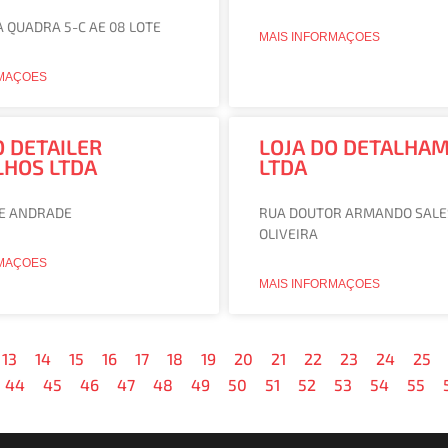
 QUADRA 5-C AE 08 LOTE
MAIS INFORMAÇOES
RMAÇOES
O DETAILER
LOJA DO DETALHA
HOS LTDA
LTDA
DE ANDRADE
RUA DOUTOR ARMANDO SALE
OLIVEIRA
RMAÇOES
MAIS INFORMAÇOES
13
14
15
16
17
18
19
20
21
22
23
24
25
44
45
46
47
48
49
50
51
52
53
54
55