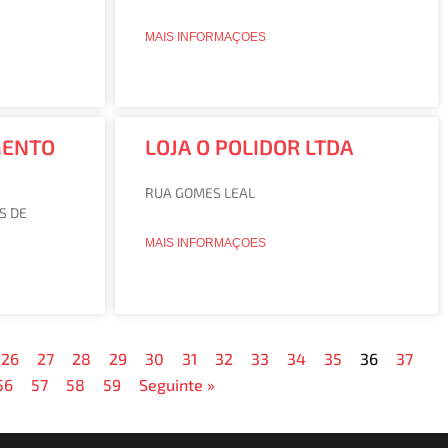
MAIS INFORMAÇOES
MENTO
LOJA O POLIDOR LTDA
RUA GOMES LEAL
S DE
MAIS INFORMAÇOES
26
27
28
29
30
31
32
33
34
35
36
37
56
57
58
59
Seguinte »