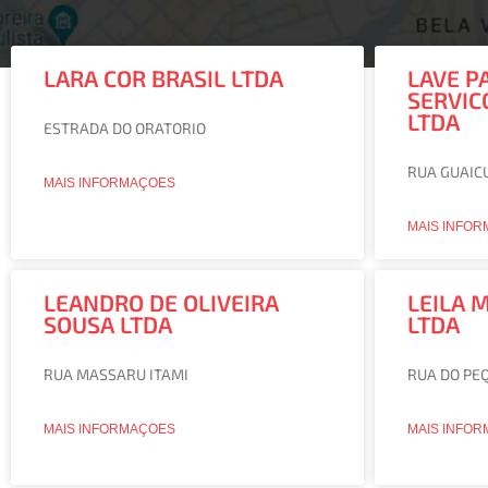
LARA COR BRASIL LTDA
LAVE P
SERVIC
Página
Página
Página
Página
Página
Página
Página
Página
Página
Página
Página
Página
Página
Página
Página
Pági
Pág
LTDA
ESTRADA DO ORATORIO
RUA GUAIC
MAIS INFORMAÇOES
MAIS INFO
LEANDRO DE OLIVEIRA
LEILA 
SOUSA LTDA
LTDA
RUA MASSARU ITAMI
RUA DO PEQ
MAIS INFORMAÇOES
MAIS INFO