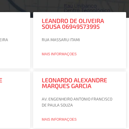
LEANDRO DE OLIVEIRA
SOUSA 06949573995
a
na
Página
Página
Página
Página
Página
Página
Página
Página
Página
Página
Página
Página
Página
Página
Página
Página
Pá
EIRA
RUA MASSARU ITAMI
MAIS INFORMAÇOES
E
LEONARDO ALEXANDRE
MARQUES GARCIA
AV. ENGENHEIRO ANTONIO FRANCISCO
DE PAULA SOUZA
MAIS INFORMAÇOES