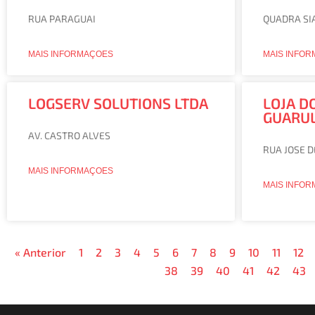
RUA PARAGUAI
QUADRA SIA
MAIS INFORMAÇOES
MAIS INFO
LOGSERV SOLUTIONS LTDA
LOJA D
GUARUL
AV. CASTRO ALVES
RUA JOSE 
MAIS INFORMAÇOES
MAIS INFO
« Anterior
1
2
3
4
5
6
7
8
9
10
11
12
38
39
40
41
42
43