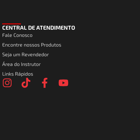
CENTRAL DE ATENDIMENTO
Fale Conosco
Encontre nossos Produtos
Seja um Revendedor
Área do Instrutor
Links Rápidos
I
T
F
Y
n
i
a
o
s
k
c
u
t
t
e
t
a
o
b
u
g
k
o
b