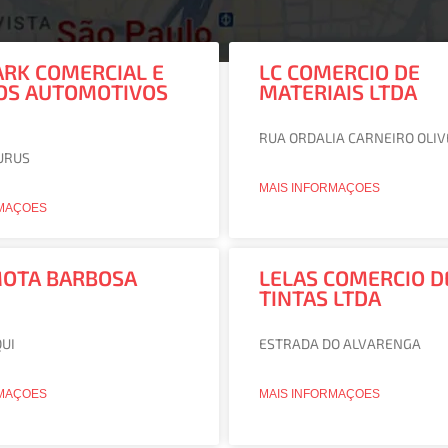
ARK COMERCIAL E
LC COMERCIO DE
OS AUTOMOTIVOS
MATERIAIS LTDA
na
ina
Página
Página
Página
Página
Página
Página
Página
Página
Página
Página
Página
Página
Página
Página
Página
Página
Página
Página
Página
Página
Página
Página
Página
Págin
Pági
RUA ORDALIA CARNEIRO OLIV
URUS
MAIS INFORMAÇOES
RMAÇOES
MOTA BARBOSA
LELAS COMERCIO D
TINTAS LTDA
UI
ESTRADA DO ALVARENGA
RMAÇOES
MAIS INFORMAÇOES