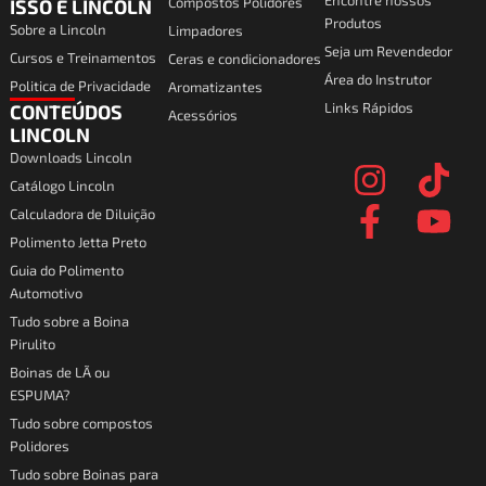
Encontre nossos
Compostos Polidores
ISSO É LINCOLN
Produtos
Sobre a Lincoln
Limpadores
Seja um Revendedor
Cursos e Treinamentos
Ceras e condicionadores
Área do Instrutor
Politica de Privacidade
Aromatizantes
Links Rápidos
CONTEÚDOS
Acessórios
I
F
T
Y
LINCOLN
Downloads Lincoln
n
a
i
o
Catálogo Lincoln
s
c
k
u
Calculadora de Diluição
t
e
t
t
Polimento Jetta Preto
a
b
o
u
Guia do Polimento
Automotivo
g
o
k
b
Tudo sobre a Boina
r
o
e
Pirulito
a
k
Boinas de LÃ ou
ESPUMA?
m
-
Tudo sobre compostos
f
Polidores
Tudo sobre Boinas para