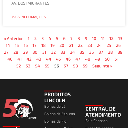
AV. DOS IMIGRANTES
MAIS INFORMAÇOES
« Anterior
1
2
3
4
5
6
7
8
9
10
11
12
13
14
15
16
17
18
19
20
21
22
23
24
25
26
27
28
29
30
31
32
33
34
35
36
37
38
39
40
41
42
43
44
45
46
47
48
49
50
51
52
53
54
55
56
57
58
59
Seguinte »
PRODUTOS
LINCOLN
Boinas de Lã
CENTRAL DE
Boinas de Espuma
ATENDIMENTO
Fale Conosco
Boinas de Fio